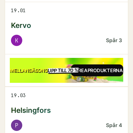
19.01
Kervo
K
Spår
3
UPP TILL 70 %
REA
MELLANSÄSONG
SE REAPRODUKTERNA
19.03
Helsingfors
P
Spår
4