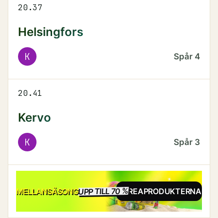
20.37
Helsingfors
K
Spår
4
20.41
Kervo
K
Spår
3
UPP TILL 70 %
REA
MELLANSÄSONG
SE REAPRODUKTERNA