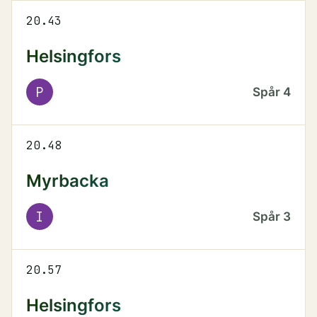
20.43
Helsingfors
P
Spår
4
20.48
Myrbacka
I
Spår
3
20.57
Helsingfors