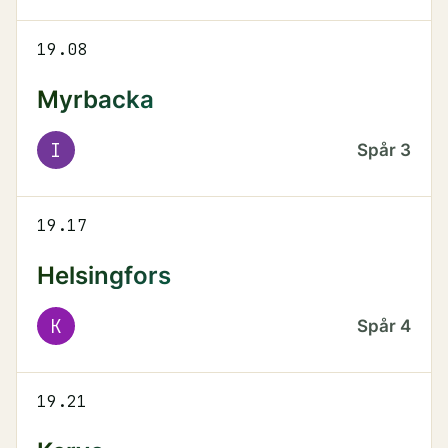
19.08
Myrbacka
I
Spår
3
19.17
Helsingfors
K
Spår
4
19.21