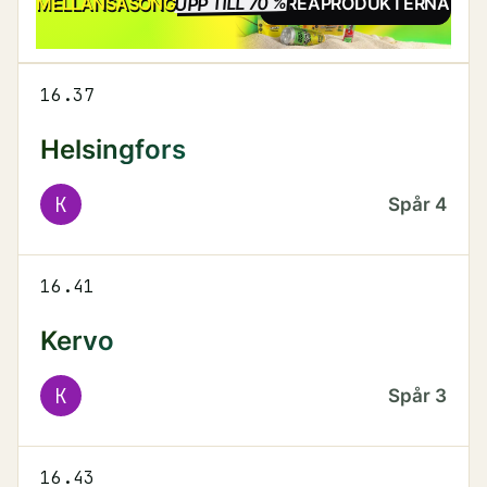
UPP TILL 70 %
REA
MELLANSÄSONG
SE REAPRODUKTERNA
16.37
Helsingfors
K
Spår
4
16.41
Kervo
K
Spår
3
16.43