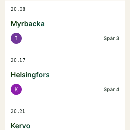
20.08
Myrbacka
I
Spår
3
20.17
Helsingfors
K
Spår
4
20.21
Kervo