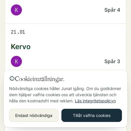
K
Spår
4
21.01
Kervo
K
Spår
3
Cookieinställningar.
21.03
Nödvändiga cookies håller Junat igång. Om du godkänner
dem hjälper valfria cookies oss att utveckla tjänsten och
Helsingfors
hålla den kostnadsfri med reklam.
Läs integritetspolicyn
P
Spår
4
Endast nödvändiga
Tillåt valfria cookies