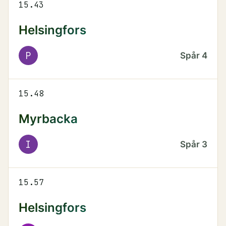
15.43
Helsingfors
P
Spår
4
15.48
Myrbacka
I
Spår
3
15.57
Helsingfors