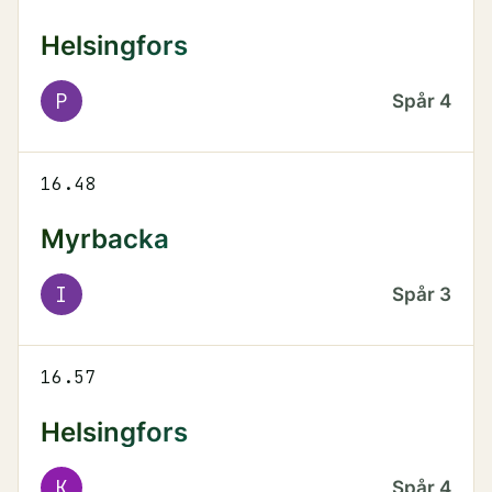
Helsingfors
P
Spår
4
16.48
Myrbacka
I
Spår
3
16.57
Helsingfors
K
Spår
4