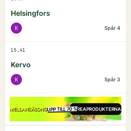
Helsingfors
K
Spår
4
15.41
Kervo
K
Spår
3
UPP TILL 70 %
REA
MELLANSÄSONG
SE REAPRODUKTERNA