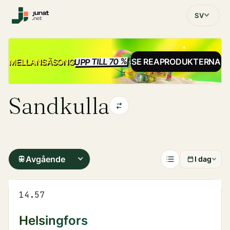
SV
UPP TILL 70 %
REA
MELLANSÄSONG
SE REAPRODUKTERNA
Sandkulla
Avgående
I dag
14.57
Helsingfors