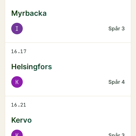
Myrbacka
I
Spår
3
16.17
Helsingfors
K
Spår
4
16.21
Kervo
K
Spår
3