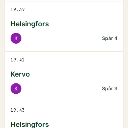
19.37
Helsingfors
K
Spår
4
19.41
Kervo
K
Spår
3
19.43
Helsingfors