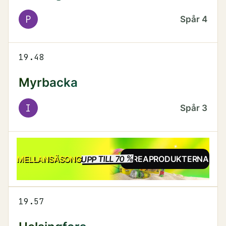
P
Spår
4
19.48
Myrbacka
I
Spår
3
UPP TILL 70 %
REA
MELLANSÄSONG
SE REAPRODUKTERNA
19.57