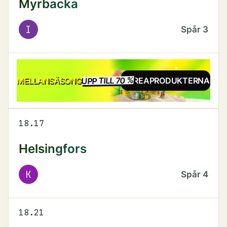
Myrbacka
I
Spår
3
UPP TILL 70 %
REA
MELLANSÄSONG
SE REAPRODUKTERNA
18.17
Helsingfors
K
Spår
4
18.21