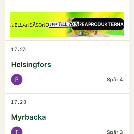
UPP TILL 70 %
REA
MELLANSÄSONG
SE REAPRODUKTERNA
17.23
Helsingfors
P
Spår
4
17.28
Myrbacka
I
Spår
3