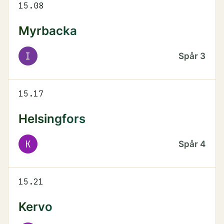
15.08
Myrbacka
I
Spår
3
15.17
Helsingfors
K
Spår
4
15.21
Kervo