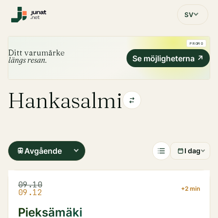
SV
PROMO
Ditt varumärke
Se möjligheterna
↗
längs resan.
Hankasalmi
Avgående
I dag
09.10
+2 min
09.12
Pieksämäki