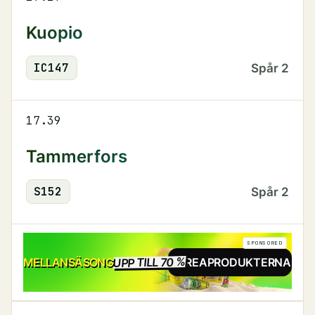
Kuopio
IC
147
Spår
2
17.39
Tammerfors
S
152
Spår
2
SPONSORED
UPP TILL 70 %
REA
MELLANSÄSONG
SE REAPRODUKTERNA