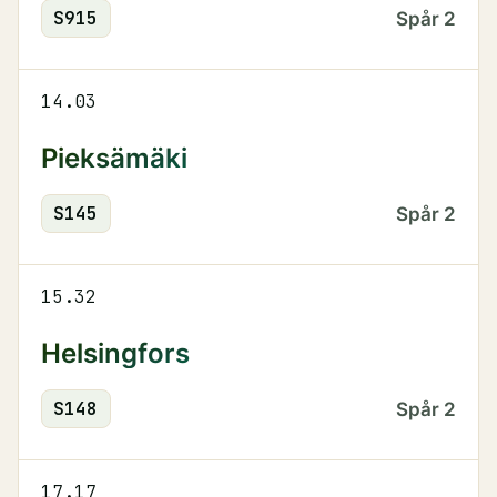
S
915
Spår
2
14.03
Pieksämäki
S
145
Spår
2
15.32
Helsingfors
S
148
Spår
2
17.17