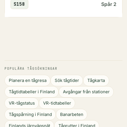
S
158
Spår
2
POPULÄRA TÅGSÖKNINGAR
Planera en tågresa
Sök tågtider
Tågkarta
Tågtidtabeller i Finland
Avgångar från stationer
VR-tågstatus
VR-tidtabeller
Tågspårning i Finland
Banarbeten
Finlands järnvägsnät
Tågrutter i Finland