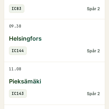
IC
83
Spår
2
09.38
Helsingfors
IC
144
Spår
2
11.08
Pieksämäki
IC
143
Spår
2