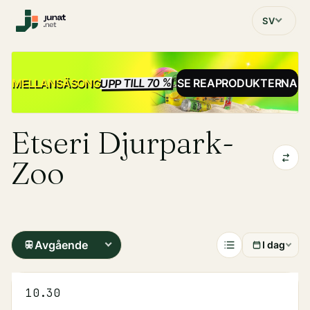
SV
UPP TILL 70 %
REA
MELLANSÄSONG
SE REAPRODUKTERNA
Etseri Djurpark-
Zoo
Avgående
I dag
10.30