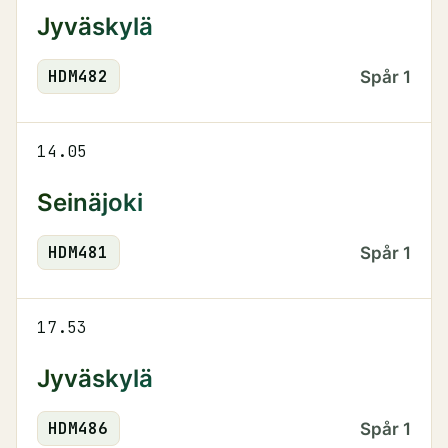
Jyväskylä
HDM
482
Spår
1
14.05
Seinäjoki
HDM
481
Spår
1
17.53
Jyväskylä
HDM
486
Spår
1