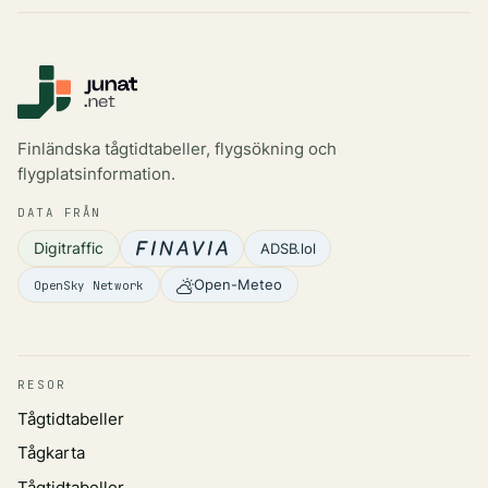
Finländska tågtidtabeller, flygsökning och
flygplatsinformation.
DATA FRÅN
Digitraffic
ADSB.lol
Open-Meteo
OpenSky Network
RESOR
Tågtidtabeller
Tågkarta
Tågtidtabeller