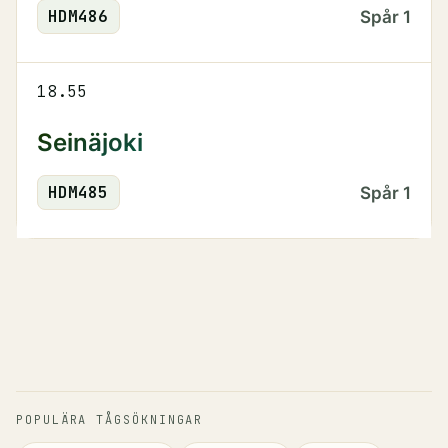
HDM
486
Spår
1
18.55
Seinäjoki
HDM
485
Spår
1
POPULÄRA TÅGSÖKNINGAR