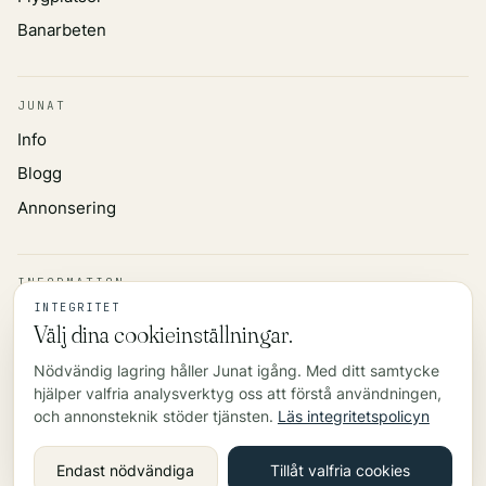
Banarbeten
JUNAT
Info
Blogg
Annonsering
INFORMATION
INTEGRITET
Integritetspolicy
Välj dina cookieinställningar.
Datakälla
Nödvändig lagring håller Junat igång. Med ditt samtycke
Kontakt
hjälper valfria analysverktyg oss att förstå användningen,
och annonsteknik stöder tjänsten.
Läs integritetspolicyn
©
2026
Endast nödvändiga
Tillåt valfria cookies