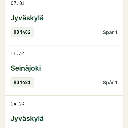
07.01
Jyväskylä
HDM
482
Spår
1
11.34
Seinäjoki
HDM
481
Spår
1
14.24
Jyväskylä