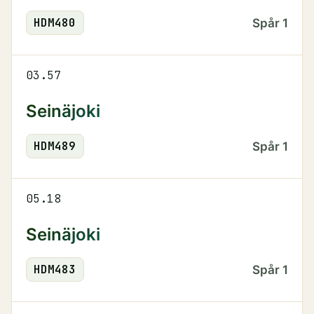
HDM
480
Spår
1
03.57
Seinäjoki
HDM
489
Spår
1
05.18
Seinäjoki
HDM
483
Spår
1