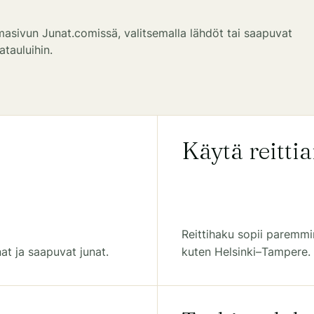
asivun Junat.comissä, valitsemalla lähdöt tai saapuvat
atauluihin.
Käytä reitti
Reittihaku sopii paremmin
at ja saapuvat junat.
kuten Helsinki–Tampere.