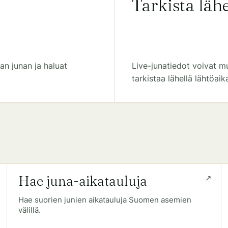
Tarkista lähe
an junan ja haluat
Live-junatiedot voivat m
tarkistaa lähellä lähtöaik
Hae juna-aikatauluja
Hae suorien junien aikatauluja Suomen asemien
välillä.