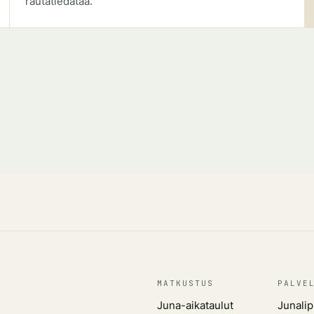
rautatiedataa.
MATKUSTUS
PALVE
Juna-aikataulut
Junalip