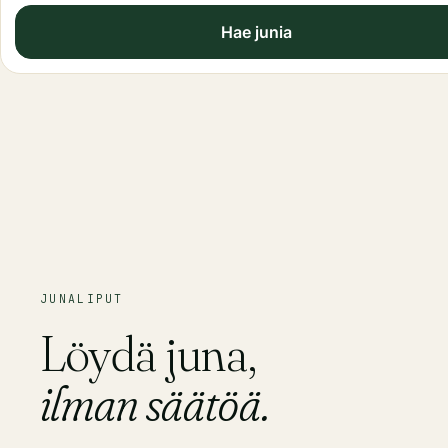
Hae junia
JUNALIPUT
Löydä juna,
ilman säätöä.