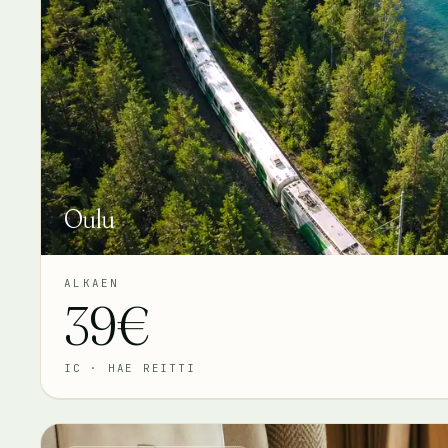
Oulu
ALKAEN
39€
IC
·
HAE REITTI