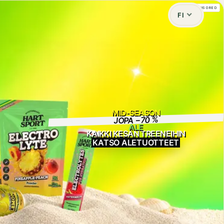
SPONSORED
FI
MID-SEASON
JOPA −70 %
ALE
KAIKKI KESÄN TREENEIHIN
KATSO ALETUOTTEET