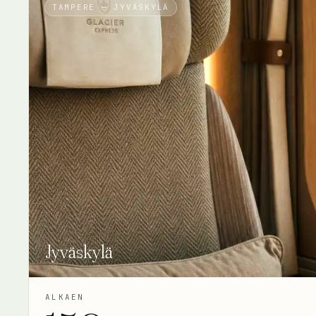
TAMPERE — JYVÄSKYLÄ
Jyväskylä
ALKAEN