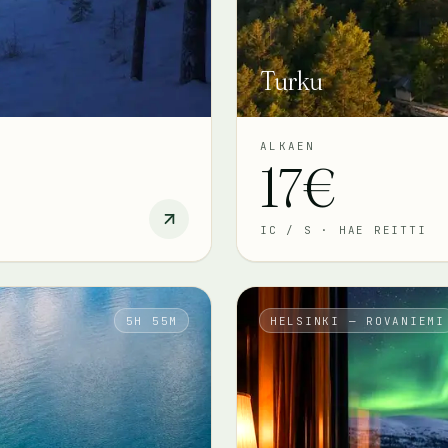
Turku
ALKAEN
17€
IC / S
·
HAE REITTI
5H 55M
HELSINKI — ROVANIEMI