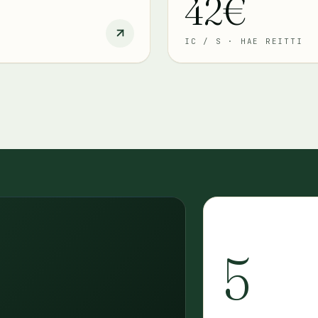
42€
IC / S
·
HAE REITTI
5