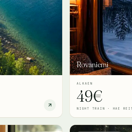
Rovaniemi
ALKAEN
49€
NIGHT TRAIN
·
HAE REI