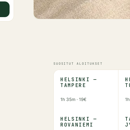
SUOSITUT ALOITUKSET
HELSINKI —
H
TAMPERE
T
1h 35m
·
19€
1
HELSINKI —
T
ROVANIEMI
J