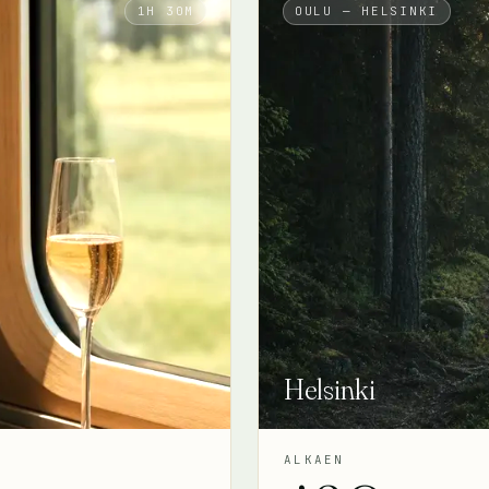
1H 30M
OULU — HELSINKI
Helsinki
ALKAEN