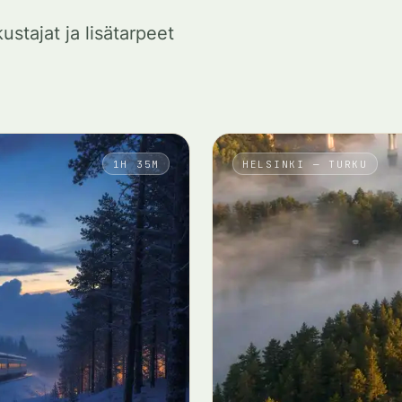
ustajat ja lisätarpeet
1H 35M
HELSINKI — TURKU