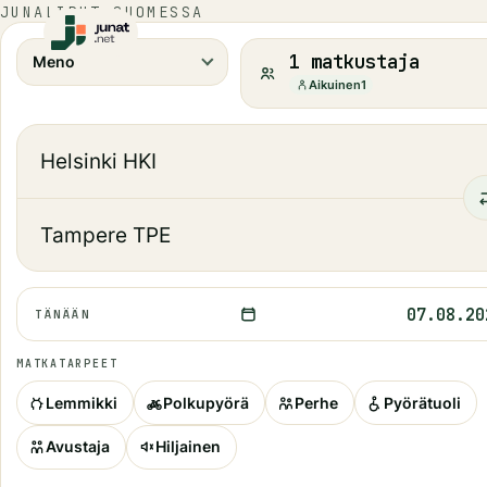
JUNALIPUT SUOMESSA
1 matkustaja
Meno
Aikuinen
1
07.08.20
TÄNÄÄN
MATKATARPEET
Lemmikki
Polkupyörä
Perhe
Pyörätuoli
Avustaja
Hiljainen