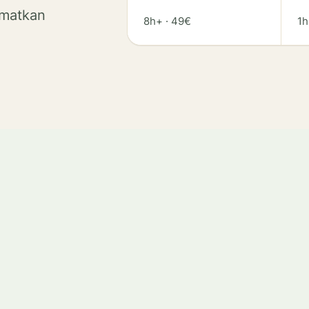
 matkan
8h+
·
49€
1