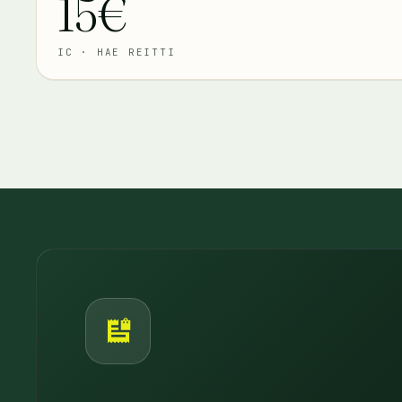
15€
IC
·
HAE REITTI