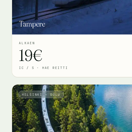
Tampere
ALKAEN
19€
IC / S
·
HAE REITTI
HELSINKI — OULU