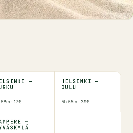
ELSINKI —
HELSINKI —
URKU
OULU
h 58m
·
17€
5h 55m
·
39€
AMPERE —
YVÄSKYLÄ