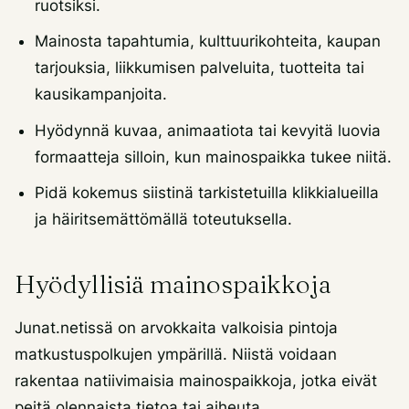
ruotsiksi.
Mainosta tapahtumia, kulttuurikohteita, kaupan
tarjouksia, liikkumisen palveluita, tuotteita tai
kausikampanjoita.
Hyödynnä kuvaa, animaatiota tai kevyitä luovia
formaatteja silloin, kun mainospaikka tukee niitä.
Pidä kokemus siistinä tarkistetuilla klikkialueilla
ja häiritsemättömällä toteutuksella.
Hyödyllisiä mainospaikkoja
Junat.netissä on arvokkaita valkoisia pintoja
matkustuspolkujen ympärillä. Niistä voidaan
rakentaa natiivimaisia mainospaikkoja, jotka eivät
peitä olennaista tietoa tai aiheuta