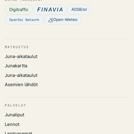
Digitraffic
ADSB.lol
Open-Meteo
OpenSky Network
MATKUSTUS
Juna-aikataulut
Junakartta
Juna-aikataulut
Asemien lähdöt
PALVELUT
Junaliput
Lennot
Lentoasemat