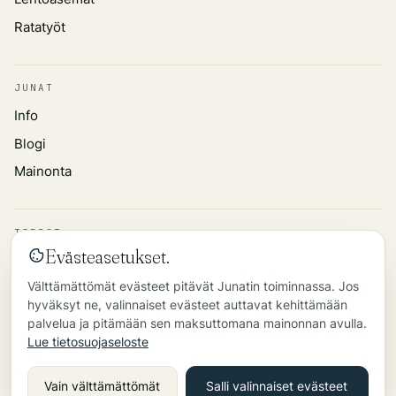
Ratatyöt
JUNAT
Info
Blogi
Mainonta
TIEDOT
Evästeasetukset.
Tietosuojakäytäntö
Välttämättömät evästeet pitävät Junatin toiminnassa. Jos
Tietolähde
hyväksyt ne, valinnaiset evästeet auttavat kehittämään
Yhteys
palvelua ja pitämään sen maksuttomana mainonnan avulla.
Lue tietosuojaseloste
©
2026
Vain välttämättömät
Salli valinnaiset evästeet