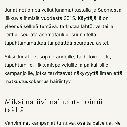
Junat.net on palvellut junamatkustajia ja Suomessa
liikkuvia ihmisiä vuodesta 2015. Käyttäjällä on
yleensä selkeä tehtävä: tarkistaa lähtö, vertailla
reittiä, seurata asemataulua, suunnitella
tapahtumamatkaa tai päättää seuraava askel.
Siksi Junat.net sopii brändeille, taidetoimijoille,
tapahtumille, liikkumispalveluille ja paikallisille
kampanjoille, jotka tarvitsevat näkyvyyttä ilman että
matkustuskokemus häiriintyy.
Miksi natiivimainonta toimii
täällä
Vahvimmat kampanjat tuntuvat osalta palvelua. Ne