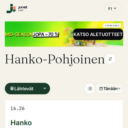
FI
SPONSORED
JOPA −70 %
ALE
MID-SEASON
KATSO ALETUOTTEET
Hanko-Pohjoinen
Lähtevät
Tänään
16.26
Hanko