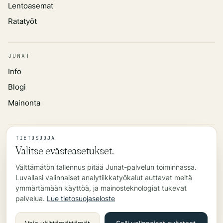
Lentoasemat
Ratatyöt
JUNAT
Info
Blogi
Mainonta
TIEDOT
TIETOSUOJA
Valitse evästeasetukset.
Tietosuojakäytäntö
Välttämätön tallennus pitää Junat-palvelun toiminnassa.
Tietolähde
Luvallasi valinnaiset analytiikkatyökalut auttavat meitä
Yhteys
ymmärtämään käyttöä, ja mainosteknologiat tukevat
palvelua.
Lue tietosuojaseloste
©
2026