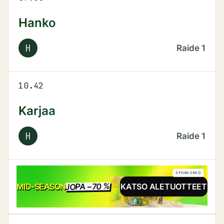
Hanko
H
Raide
1
10.42
Karjaa
H
Raide
1
SPONSORED
JOPA −70 %
ALE
MID-SEASON
KATSO ALETUOTTEET