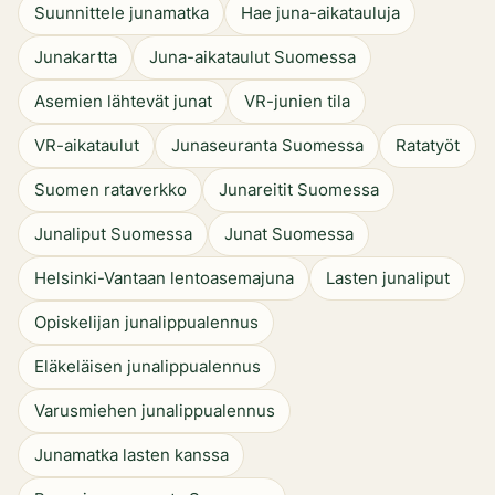
Suunnittele junamatka
Hae juna-aikatauluja
Junakartta
Juna-aikataulut Suomessa
Asemien lähtevät junat
VR-junien tila
VR-aikataulut
Junaseuranta Suomessa
Ratatyöt
Suomen rataverkko
Junareitit Suomessa
Junaliput Suomessa
Junat Suomessa
Helsinki-Vantaan lentoasemajuna
Lasten junaliput
Opiskelijan junalippualennus
Eläkeläisen junalippualennus
Varusmiehen junalippualennus
Junamatka lasten kanssa