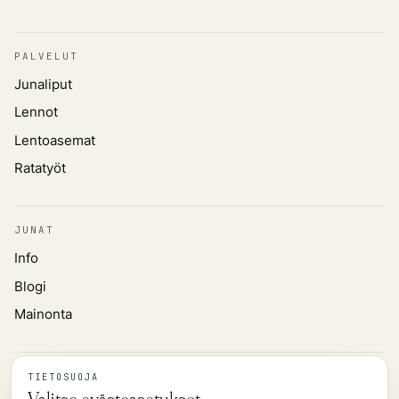
PALVELUT
Junaliput
Lennot
Lentoasemat
Ratatyöt
JUNAT
Info
Blogi
Mainonta
TIEDOT
TIETOSUOJA
Valitse evästeasetukset.