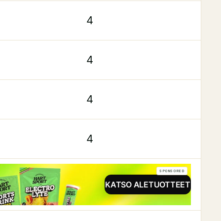
4
4
4
4
SPONSORED
KATSO ALETUOTTEET