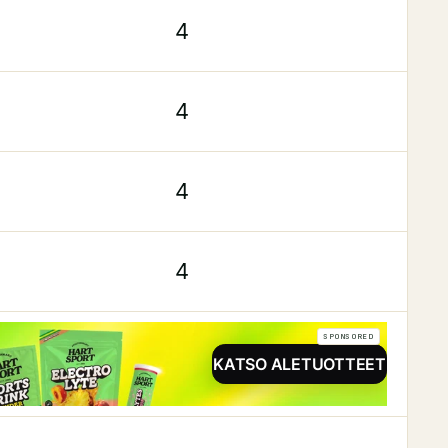
4
4
4
4
SPONSORED
KATSO ALETUOTTEET