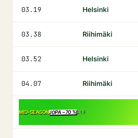
03.19
Helsinki
03.38
Riihimäki
03.52
Helsinki
04.07
Riihimäki
JOPA −70 %
ALE
MID-SEASON