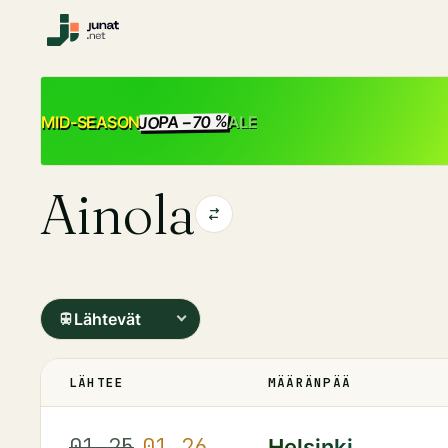
JOPA −70 %
ALE
MID-SEASON
Ainola
Lähtevät
LÄHTEE
MÄÄRÄNPÄÄ
01.25
01.26
Helsinki