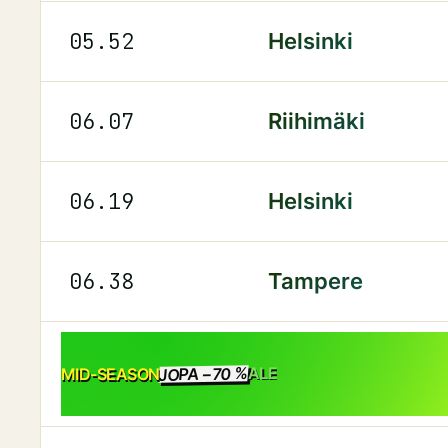
05.52
Helsinki
06.07
Riihimäki
06.19
Helsinki
06.38
Tampere
JOPA −70 %
ALE
MID-SEASON