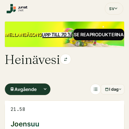
SV
UPP TILL 70 %
REA
MELLANSÄSONG
SE REAPRODUKTERNA
Heinävesi
Avgående
I dag
21.58
Joensuu