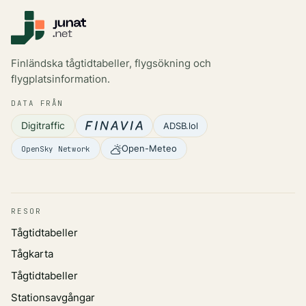
Finländska tågtidtabeller, flygsökning och
flygplatsinformation.
DATA FRÅN
Digitraffic
ADSB.lol
Open-Meteo
OpenSky Network
RESOR
Tågtidtabeller
Tågkarta
Tågtidtabeller
Stationsavgångar