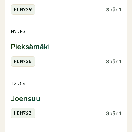
HDM
729
Spår
1
07.03
Pieksämäki
HDM
720
Spår
1
12.54
Joensuu
HDM
723
Spår
1