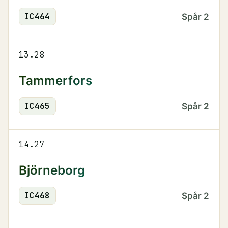
IC
464
Spår
2
13.28
Tammerfors
IC
465
Spår
2
14.27
Björneborg
IC
468
Spår
2