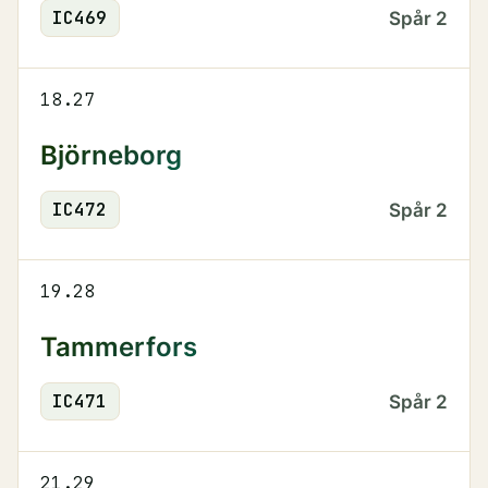
IC
469
Spår
2
18.27
Björneborg
IC
472
Spår
2
19.28
Tammerfors
IC
471
Spår
2
21.29