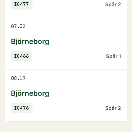
IC
477
Spår
2
07.32
Björneborg
IC
466
Spår
1
08.19
Björneborg
IC
476
Spår
2