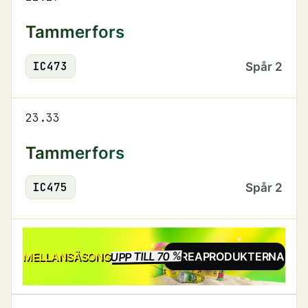
Tammerfors
IC
473
Spår
2
23.33
Tammerfors
IC
475
Spår
2
UPP TILL 70 %
REA
MELLANSÄSONG
SE REAPRODUKTERNA