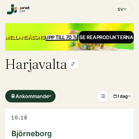
SV
UPP TILL 70 %
REA
MELLANSÄSONG
SE REAPRODUKTERNA
Harjavalta
Ankommande
I dag
10.18
Björneborg