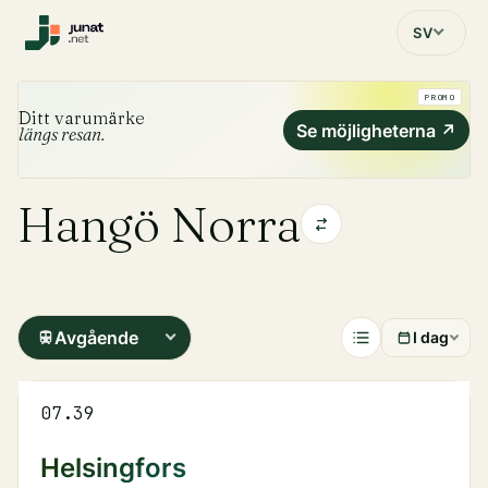
SV
PROMO
Ditt varumärke
Se möjligheterna
↗
längs resan.
Hangö Norra
Avgående
I dag
07.39
Helsingfors