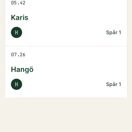
05.42
Karis
H
Spår
1
07.26
Hangö
H
Spår
1