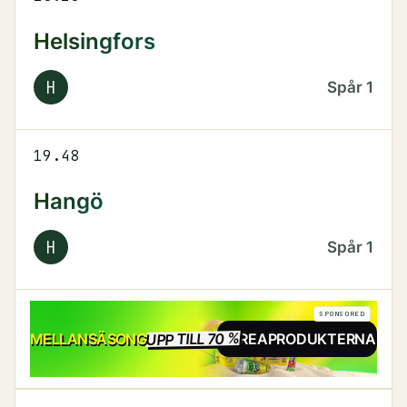
Helsingfors
H
Spår
1
19.48
Hangö
H
Spår
1
SPONSORED
UPP TILL 70 %
REA
MELLANSÄSONG
SE REAPRODUKTERNA