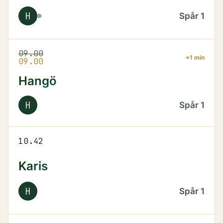
H
Spår
1
09.00
+1 min
09.00
Hangö
H
Spår
1
10.42
Karis
H
Spår
1