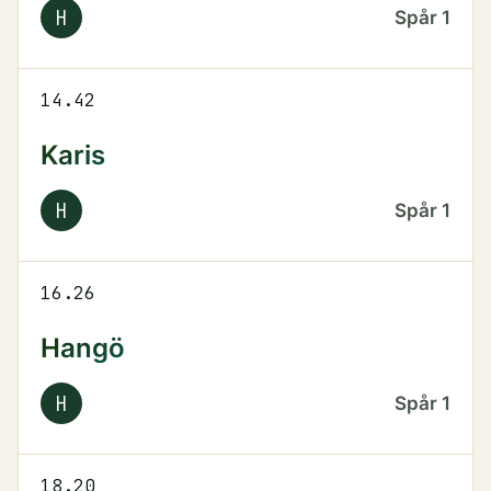
H
Spår
1
14.42
Karis
H
Spår
1
16.26
Hangö
H
Spår
1
18.20