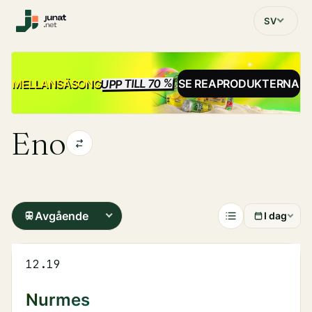
SV
UPP TILL 70 %
REA
MELLANSÄSONG
SE REAPRODUKTERNA
Eno
Avgående
I dag
12.19
Nurmes