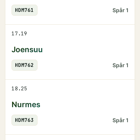
HDM
761
Spår
1
17.19
Joensuu
HDM
762
Spår
1
18.25
Nurmes
HDM
763
Spår
1