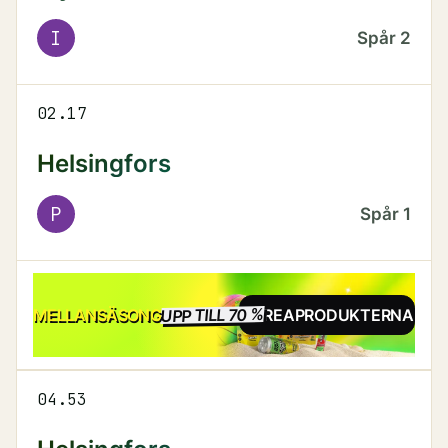
I
Spår
2
02.17
Helsingfors
P
Spår
1
UPP TILL 70 %
REA
MELLANSÄSONG
SE REAPRODUKTERNA
04.53