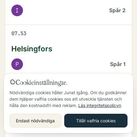
I
Spår
2
07.53
Helsingfors
P
Spår
1
Cookieinställningar.
07.56
Nödvändiga cookies håller Junat igång. Om du godkänner
dem hjälper valfria cookies oss att utveckla tjänsten och
Myrbacka
hålla den kostnadsfri med reklam.
Läs integritetspolicyn
I
Spår
2
Endast nödvändiga
Tillåt valfria cookies