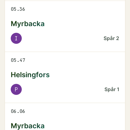
05.36
Myrbacka
I
Spår
2
05.47
Helsingfors
P
Spår
1
06.06
Myrbacka