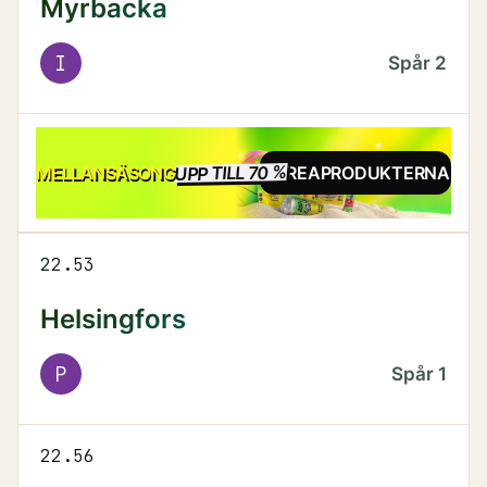
Myrbacka
I
Spår
2
UPP TILL 70 %
REA
MELLANSÄSONG
SE REAPRODUKTERNA
22.53
Helsingfors
P
Spår
1
22.56