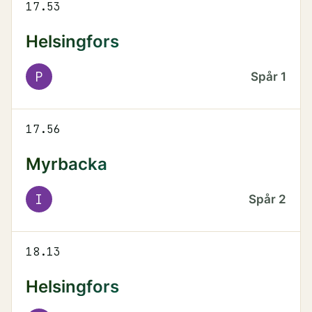
17.53
Helsingfors
P
Spår
1
17.56
Myrbacka
I
Spår
2
18.13
Helsingfors