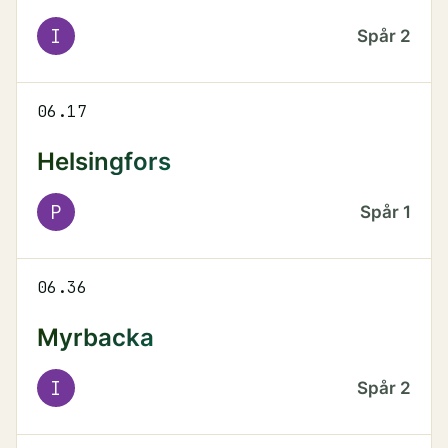
I
Spår
2
06.17
Helsingfors
P
Spår
1
06.36
Myrbacka
I
Spår
2