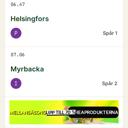
06.47
Helsingfors
P
Spår
1
07.06
Myrbacka
I
Spår
2
UPP TILL 70 %
REA
MELLANSÄSONG
SE REAPRODUKTERNA