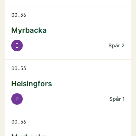
00.36
Myrbacka
I
Spår
2
00.53
Helsingfors
P
Spår
1
00.56