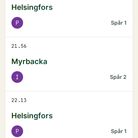
Helsingfors
P
Spår
1
21.56
Myrbacka
I
Spår
2
22.13
Helsingfors
P
Spår
1