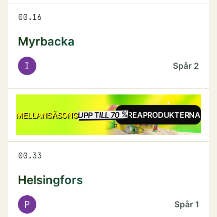
00.16
Myrbacka
I
Spår
2
UPP TILL 70 %
REA
MELLANSÄSONG
SE REAPRODUKTERNA
00.33
Helsingfors
P
Spår
1