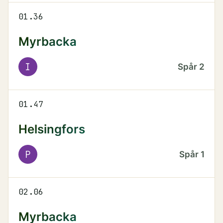
01.36
Myrbacka
I
Spår
2
01.47
Helsingfors
P
Spår
1
02.06
Myrbacka