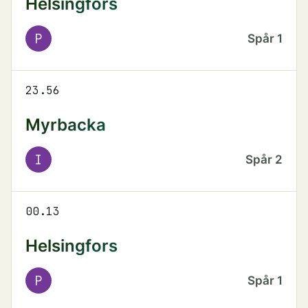
Helsingfors
P
Spår
1
23.56
Myrbacka
I
Spår
2
00.13
Helsingfors
P
Spår
1