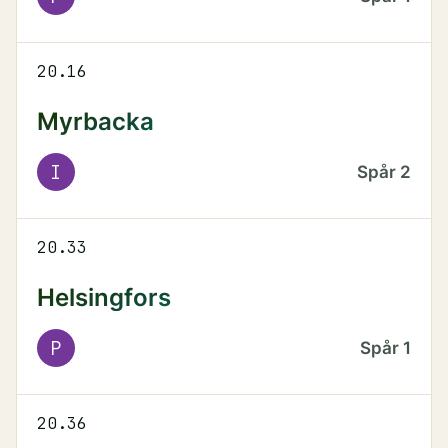
20.16
Myrbacka
I
Spår
2
20.33
Helsingfors
P
Spår
1
20.36