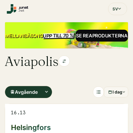
SV
UPP TILL 70 %
REA
MELLANSÄSONG
SE REAPRODUKTERNA
Aviapolis
Avgående
I dag
16.13
Helsingfors