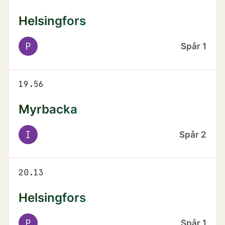
Helsingfors
P
Spår
1
19.56
Myrbacka
I
Spår
2
20.13
Helsingfors
P
Spår
1