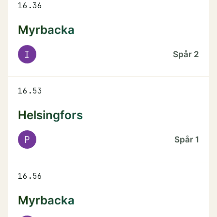
16.36
Myrbacka
I
Spår
2
16.53
Helsingfors
P
Spår
1
16.56
Myrbacka