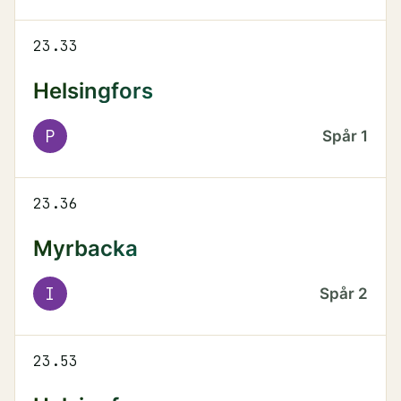
23.33
Helsingfors
P
Spår
1
23.36
Myrbacka
I
Spår
2
23.53