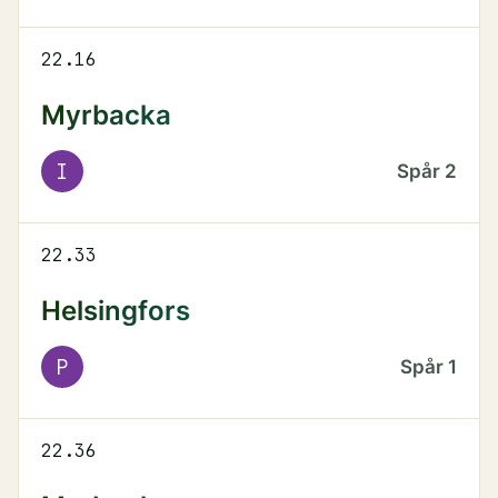
22.16
Myrbacka
I
Spår
2
22.33
Helsingfors
P
Spår
1
22.36