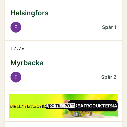
Helsingfors
P
Spår
1
17.36
Myrbacka
I
Spår
2
UPP TILL 70 %
REA
MELLANSÄSONG
SE REAPRODUKTERNA