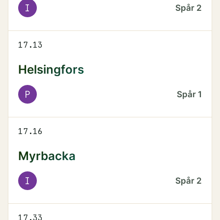
I
Spår
2
17.13
Helsingfors
P
Spår
1
17.16
Myrbacka
I
Spår
2
17.33