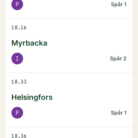
P
Spår
1
18.16
Myrbacka
I
Spår
2
18.33
Helsingfors
P
Spår
1
18.36