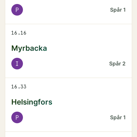
P
Spår
1
16.16
Myrbacka
I
Spår
2
16.33
Helsingfors
P
Spår
1