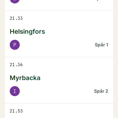
21.33
Helsingfors
P
Spår
1
21.36
Myrbacka
I
Spår
2
21.53