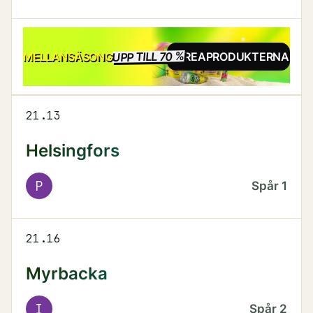
UPP TILL 70 %
REA
MELLANSÄSONG
SE REAPRODUKTERNA
21.13
Helsingfors
P
Spår
1
21.16
Myrbacka
I
Spår
2