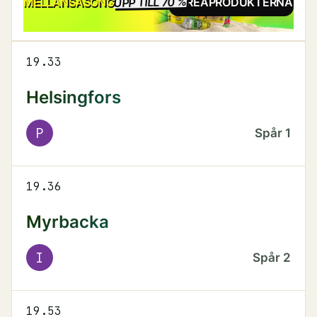
UPP TILL 70 %
REA
MELLANSÄSONG
SE REAPRODUKTERNA
19.33
Helsingfors
P
Spår
1
19.36
Myrbacka
I
Spår
2
19.53