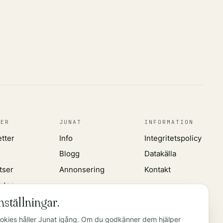
TER
JUNAT
INFORMATION
etter
Info
Integritetspolicy
Blogg
Datakälla
tser
Annonsering
Kontakt
eten
ställningar.
kies håller Junat igång. Om du godkänner dem hjälper