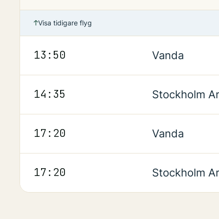
Flygplatser
:
Avgående
↑
Visa tidigare flyg
Planerad
13:50
13:50
Vanda
Planerad
14:35
14:35
Stockholm Ar
Planerad
17:20
17:20
Vanda
Planerad
17:20
17:20
Stockholm Ar