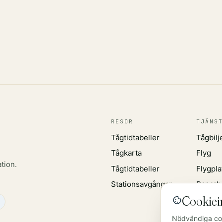
RESOR
TJÄNS
Tågtidtabeller
Tågbilj
Tågkarta
Flyg
tion.
Tågtidtabeller
Flygpla
Stationsavgångar
Banarb
Cookiein
Nödvändiga coo