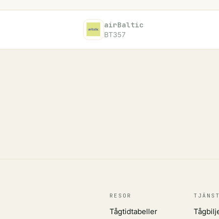
airBaltic
BT357
RESOR
TJÄNS
Tågtidtabeller
Tågbilj