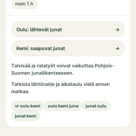
noin 1 h
Oulu
: lähtevät junat
→
Kemi
: saapuvat junat
→
Talvisää ja ratatyöt voivat vaikuttaa Pohjois-
Suomen junaliikenteeseen.
Tarkista lähtöraide ja aikataulu vielä ennen
matkaa.
vr oulu kemi
oulu kemi juna
junat oulu
junat kemi