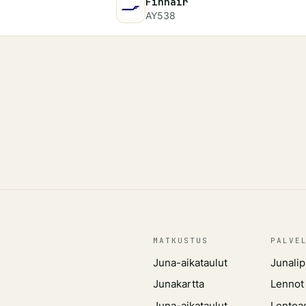
Finnair
AY538
MATKUSTUS
PALVE
Juna-aikataulut
Junalip
Junakartta
Lennot
Juna-aikataulut
Lentoa