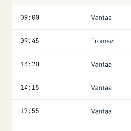
Lentoasemat
:
Lähtevät
Aikataulun mukaan
09:00
09:00
Vantaa
Aikataulun mukaan
09:45
09:45
Tromsø
Aikataulun mukaan
13:20
13:20
Vantaa
Aikataulun mukaan
14:15
14:15
Vantaa
Aikataulun mukaan
17:55
17:55
Vantaa