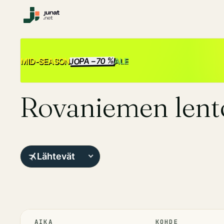
JOPA −70 %
ALE
MID-SEASON
Rovaniemen len
Lähtevät
AIKA
KOHDE