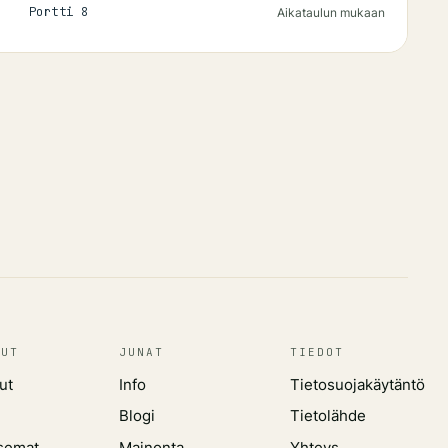
Portti
8
Aikataulun mukaan
LUT
JUNAT
TIEDOT
ut
Info
Tietosuojakäytäntö
Blogi
Tietolähde
semat
Mainonta
Yhteys