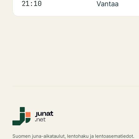
Aikataulun mukaan
21:10
21:10
Vantaa
Suomen juna-aikataulut, lentohaku ja lentoasematiedot.