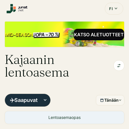
FI
JOPA −70 %
ALE
MID-SEASON
KATSO ALETUOTTEET
Kajaanin
lentoasema
Saapuvat
Tänään
Lentoasemaopas