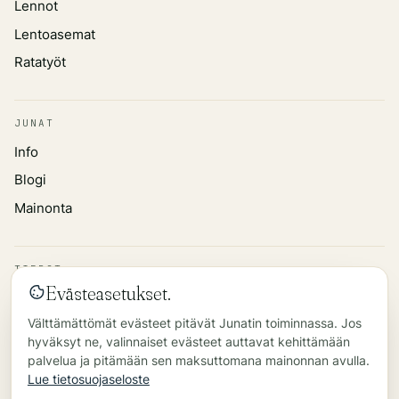
Lennot
Lentoasemat
Ratatyöt
JUNAT
Info
Blogi
Mainonta
TIEDOT
Evästeasetukset.
Tietosuojakäytäntö
Välttämättömät evästeet pitävät Junatin toiminnassa. Jos
Tietolähde
hyväksyt ne, valinnaiset evästeet auttavat kehittämään
Yhteys
palvelua ja pitämään sen maksuttomana mainonnan avulla.
Lue tietosuojaseloste