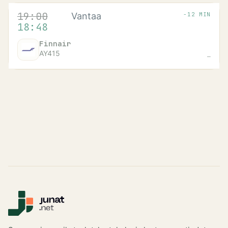
Lentoasemat
:
Saapuvat
Aikataulun mukaan
19:00
. Toteutunu
19:00
AIKA
LÄHTÖPAIKKA
Vantaa
LENTO
PORTTI
-12 MIN
18:48
Finnair
AY415
—