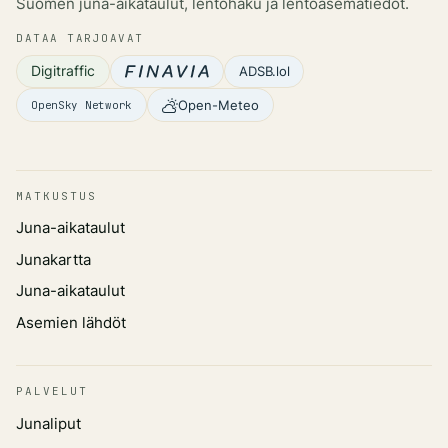
Suomen juna-aikataulut, lentohaku ja lentoasematiedot.
DATAA TARJOAVAT
Digitraffic
ADSB.lol
Open-Meteo
OpenSky Network
MATKUSTUS
Juna-aikataulut
Junakartta
Juna-aikataulut
Asemien lähdöt
PALVELUT
Junaliput